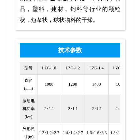
品，塑料，建材，饲料等行业的颗粒
状，短条状，球状物料的干燥。
技术参数
型号
LZG-1.0
LZG-1.2
LZG-1.4
LZG-1.6
L
直径
1000
1200
1400
1600
(mm)
振动电
机功率
2×1.1
2×1.1
2×1.5
2×1.5
(kw)
外形尺
1.2×1.2×2.7
1.4×1.4×2.7
1.6×1.6×3.3
1.8×1.8×3.3
2.0
寸(m)